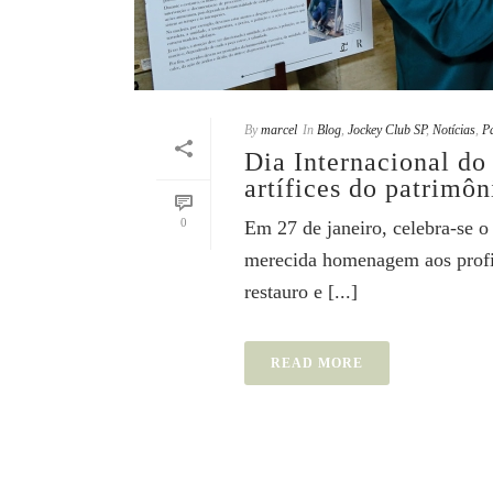
By
marcel
In
Blog
,
Jockey Club SP
,
Notícias
,
P
Dia Internacional do
artífices do patrimôn
0
Em 27 de janeiro, celebra-se 
merecida homenagem aos profi
restauro e [...]
READ MORE