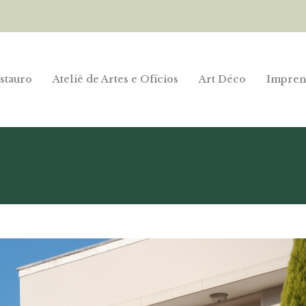
stauro
Ateliê de Artes e Ofícios
Art Déco
Impren