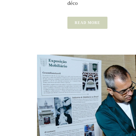
déco
READ MORE