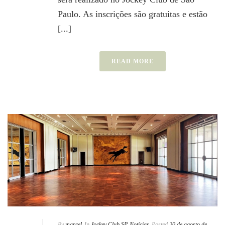
Paulo. As inscrições são gratuitas e estão
[...]
READ MORE
By
marcel
In
Jockey Club SP
,
Notícias
Posted
20 de agosto de