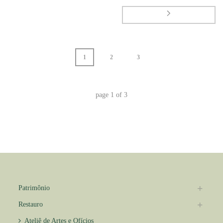
1
2
3
page
1
of
3
Patrimônio
Restauro
Ateliê de Artes e Ofícios